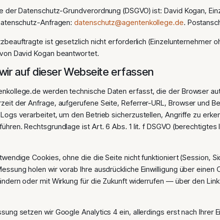
ne der Datenschutz-Grundverordnung (DSGVO) ist: David Kogan, Ei
Datenschutz-Anfragen:
datenschutz@agentenkollege.de
. Postansch
beauftragte ist gesetzlich nicht erforderlich (Einzelunternehmer o
 von David Kogan beantwortet.
wir auf dieser Webseite erfassen
nkollege.de werden technische Daten erfasst, die der Browser aut
eit der Anfrage, aufgerufene Seite, Referrer-URL, Browser und B
Logs verarbeitet, um den Betrieb sicherzustellen, Angriffe zu erken
hren. Rechtsgrundlage ist Art. 6 Abs. 1 lit. f DSGVO (berechtigtes
wendige Cookies, ohne die die Seite nicht funktioniert (Session, Sic
essung holen wir vorab Ihre ausdrückliche Einwilligung über einen 
ändern oder mit Wirkung für die Zukunft widerrufen — über den Link
ung setzen wir Google Analytics 4 ein, allerdings erst nach Ihrer Ein