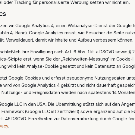
l oder Tracking für personalisierte Werbung setzen wir nicht ein.
ics
zen wir Google Analytics 4, einen Webanalyse-Dienst der Google I
blin 4, Irland). Google Analytics misst, wie Besucher die Seite nut
ät, Verweildauer), damit wir Inhalte und Aufbau verbessern können.
chließlich Ihre Einwilligung nach Art. 6 Abs. 1 lit. a DSGVO sowie §
tics-Skripte erst, wenn Sie der „Reichweiten-Messung" im Cookie-
ligung wird kein Analyse-Cookie gesetzt und kein Datensatz an Goog
g setzt Google Cookies und erfasst pseudonyme Nutzungsdaten unter
e wird von Google Analytics 4 gekürzt und nicht dauerhaft gespeich
n Nutzungs- und Ereignisdaten werden nach spätestens 14 Monaten
 Google LLC in den USA. Die Übermittlung stützt sich auf den Ang
Framework (Google LLC ist zertifiziert) sowie ergänzend auf die 
rt. 46 DSGVO. Einzelheiten zur Datenverarbeitung durch Google fin
vacy
.