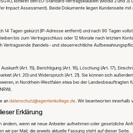
DSGVO, konkret den EU-Standard-Vertragsklauseln (Modul 2 und 3) un
sfer Impact Assessment). Beide Dokumente liegen Kundenseite mit
 14 Tagen gekürzt (IP-Adresse entfernt) und nach 90 Tagen vollstä
leiben bis zum Vertragsschluss oder 12 Monate nach letztem Konta
ch Vertragsende (handels- und steuerrechtliche Aufbewahrungspflic
Auskunft (Art. 15), Berichtigung (Art. 16), Löschung (Art. 17), Einsc
barkeit (Art. 20) und Widerspruch (Art. 21). Sie können sich außerde
weren, in Nordrhein-Westfalen etwa bei der Landesbeauftragten f
I NRW).
te an
datenschutz@agentenkollege.de
. Wir beantworten innerhalb
ieser Erklärung
ch ändern, wenn wir neue Anbieter aufnehmen oder gesetzliche Anf
n wir per Mail; die jeweils aktuelle Fassung steht auf dieser Seite.