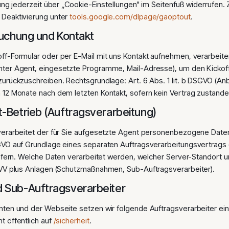
gung jederzeit über „Cookie-Einstellungen" im Seitenfuß widerrufen.
Deaktivierung unter
tools.google.com/dlpage/gaoptout
.
-Buchung und Kontakt
ff-Formular oder per E-Mail mit uns Kontakt aufnehmen, verarbeite
hter Agent, eingesetzte Programme, Mail-Adresse), um den Kickoff
zurückzuschreiben. Rechtsgrundlage: Art. 6 Abs. 1 lit. b DSGVO (An
 12 Monate nach dem letzten Kontakt, sofern kein Vertrag zustand
t-Betrieb (Auftragsverarbeitung)
verarbeitet der für Sie aufgesetzte Agent personenbezogene Daten 
GVO auf Grundlage eines separaten Auftragsverarbeitungsvertrags (
liefern. Welche Daten verarbeitet werden, welcher Server-Standort 
AVV plus Anlagen (Schutzmaßnahmen, Sub-Auftragsverarbeiter).
d Sub-Auftragsverarbeiter
nten und der Webseite setzen wir folgende Auftragsverarbeiter ein.
 öffentlich auf
/sicherheit
.