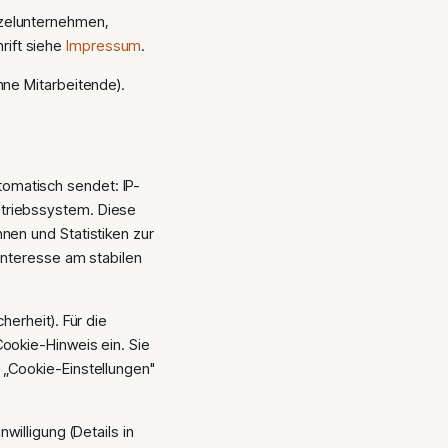
nzelunternehmen,
rift siehe
Impressum
.
hne Mitarbeitende).
omatisch sendet: IP-
etriebssystem. Diese
nen und Statistiken zur
 Interesse am stabilen
herheit). Für die
Cookie-Hinweis ein. Sie
 „Cookie-Einstellungen"
willigung (Details in