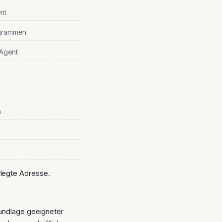
nt
ogrammen
 Agent
h
rlegte Adresse.
Grundlage geeigneter