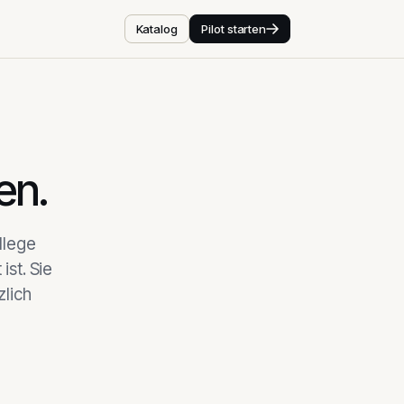
Katalog
Pilot starten
en.
llege
ist. Sie
zlich