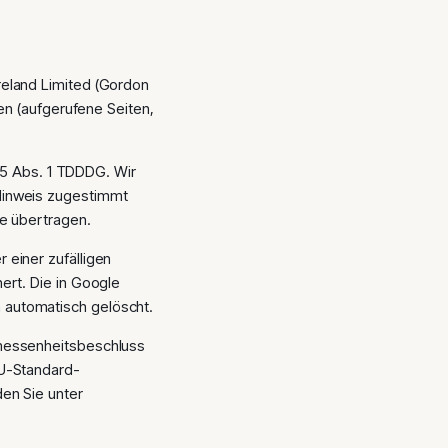
reland Limited (Gordon
zen (aufgerufene Seiten,
 25 Abs. 1 TDDDG. Wir
Hinweis zugestimmt
le übertragen.
 einer zufälligen
ert. Die in Google
 automatisch gelöscht.
emessenheitsbeschluss
EU-Standard-
den Sie unter